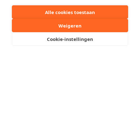
Kristof Leliaert
+32 50510701
Alle cookies toestaan
Envoyez-nous un email
Weigeren
Cookie-instellingen
Prenez un rendez-vous
+
−