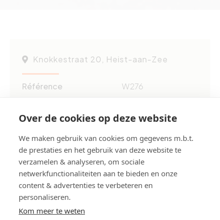
Knokkestraat 20, Heist-aan-Zee
Référence
W276
Surface du sol
env. 300 m²
Surface habitable
env. 300 m²
Over de cookies op deze website
We maken gebruik van cookies om gegevens m.b.t.
Partagez cette propriété:
de prestaties en het gebruik van deze website te
verzamelen & analyseren, om sociale
netwerkfunctionaliteiten aan te bieden en onze
Votre personne de contact
content & advertenties te verbeteren en
personaliseren.
Kom meer te weten