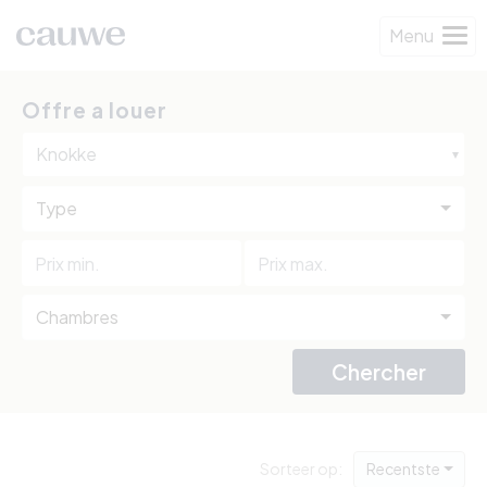
Menu
Offre a louer
Knokke
Type
Chambres
Chercher
Sorteer op:
Recentste