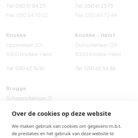
Tel: 050 51 84 20
Tel: 050 61 23 73
Fax: 050 54 70 02
Fax: 050 60 72 44
Knokke
Knokke - Heist
Lippenslaan 201
Dumortierlaan 129
8300 Knokke-Heist
8300 Knokke-Heist
Tel: 050 62 76 10
Tel: 050 60 54 86
Brugge
Scheepsdalelaan 31
8000 Brugge
Over de cookies op deze website
Tel: 050 54 89 53
We maken gebruik van cookies om gegevens m.b.t.
de prestaties en het gebruik van deze website te