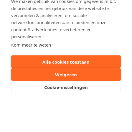
We maken gebruik van cookies om gegevens m.b.t.
Surface du sol
env. 1274 m²
de prestaties en het gebruik van deze website te
verzamelen & analyseren, om sociale
Surface habitable
env. 429 m²
netwerkfunctionaliteiten aan te bieden en onze
Année de construction
1971
content & advertenties te verbeteren en
Année de rénovation
2006
personaliseren.
EPC
370 kWh/m²
Kom meer te weten
Réf CPE
20220613-000206
Alle cookies toestaan
9644-RES-2
Weigeren
Partagez cette propriété:
Cookie-instellingen
Votre personne de contact
Kristof Lescrauwaet