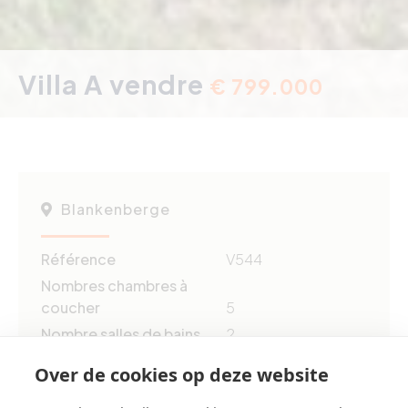
Villa A vendre
€ 799.000
Blankenberge
Référence
V544
Nombres chambres à
coucher
5
Nombre salles de bains
2
Nombre de garages
2
Over de cookies op deze website
Jardin
Ja