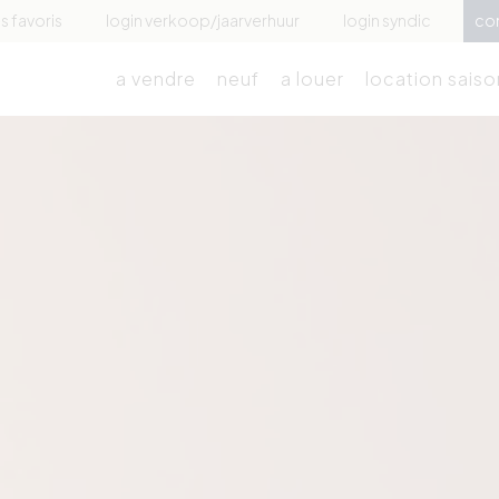
 favoris
login verkoop/jaarverhuur
login syndic
co
a vendre
neuf
a louer
location saiso