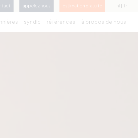
ntact
appelez nous
estimation gratuite
nl
fr
nnières
syndic
références
à propos de nous