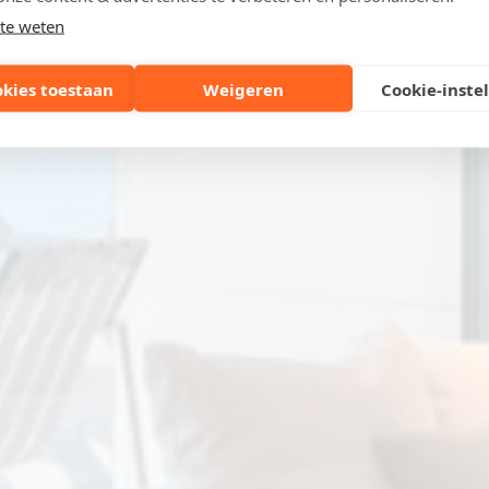
te weten
okies toestaan
Weigeren
Cookie-inste