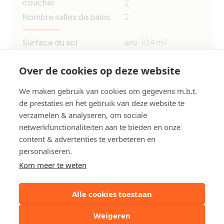
coucher
2
Nombre salles de bains
2
Surface du sol
env. 104 m²
Surface habitable
env. 99 m²
Over de cookies op deze website
Année de construction
1992
Obligation de rénovation
Non
We maken gebruik van cookies om gegevens m.b.t.
EPC
106 kWh/m²
de prestaties en het gebruik van deze website te
verzamelen & analyseren, om sociale
netwerkfunctionaliteiten aan te bieden en onze
Réf CPE
0003556868
content & advertenties te verbeteren en
personaliseren.
Partagez cette propriété:
Kom meer te weten
Alle cookies toestaan
Votre personne de contact
Weigeren