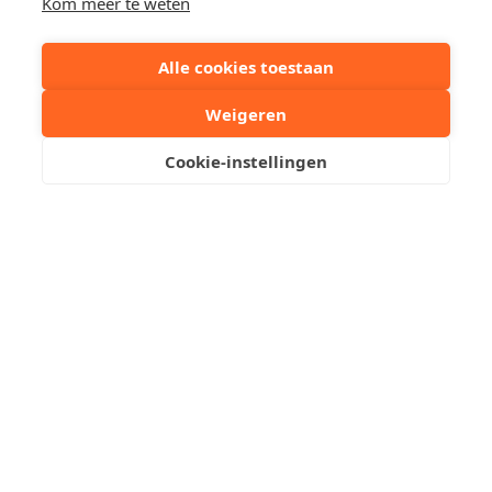
Robby Acke
Kom meer te weten
+32 50612373
Envoyez-nous un email
Alle cookies toestaan
Weigeren
Prenez un rendez-vous
Cookie-instellingen
Dernières box de garages
disponibles au niveau -1 sous
la Place Albert
Res. Matuvu.
Dernières places de garage disponibles au niveau -1
sous l'Albertplein, emplacement très central à Knokke-