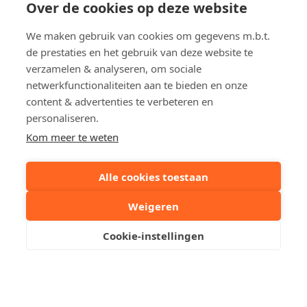
Over de cookies op deze website
Vlamingstraat
2
We maken gebruik van cookies om gegevens m.b.t.
Appartement in Heist-aan-Zee
de prestaties en het gebruik van deze website te
€ 325 000
verzamelen & analyseren, om sociale
netwerkfunctionaliteiten aan te bieden en onze
content & advertenties te verbeteren en
personaliseren.
Kom meer te weten
Alle cookies toestaan
Immo Cauwe
Weigeren
Cookie-instellingen
Een woning te koop / te huur in Knokke, Het Zoute,
Duinbergen, Heist, Brugge, Sint-Andries, Sint-Kruis, Sint-
Michiels, Oostkamp, Zedelgem, Maldegem, Aalter dan
bent u bij ons aan het juiste adres.