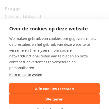
Brugge
Scheepsdalelaan 31
8000 Brugge
Over de cookies op deze website
Tel: 050 54 89 53
We maken gebruik van cookies om gegevens m.b.t.
de prestaties en het gebruik van deze website te
verzamelen & analyseren, om sociale
netwerkfunctionaliteiten aan te bieden en onze
BTW BE 0861.524.009 - BA EN BORGSTELLING : NV AXA
content & advertenties te verbeteren en
BELGIUM (polisnr. 730.390.160) - Toezichthoudende
personaliseren.
autoriteit: Beroepsinstituut van Vastgoedmakelaars,
Kom meer te weten
Luxemburgstraat 16 B te 1000 Brussel, België - Erkend
vastgoedmakelaar-bemiddelaar en/of vastgoedmakelaar-
syndicus BIV 501075 België - Onderworpen aan de
Alle cookies toestaan
x
deontologische code
.
Laissez-nous chercher
Weigeren