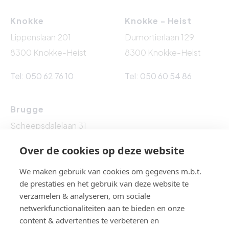
Knokke
Knokke - Heist
Lippenslaan 201
Dumortierlaan 129
8300 Knokke-Heist
8300 Knokke-Heist
Tel: 050 62 76 10
Tel: 050 60 54 86
Brugge
Scheepsdalelaan 31
8000 Brugge
Over de cookies op deze website
Tel: 050 54 89 53
We maken gebruik van cookies om gegevens m.b.t.
de prestaties en het gebruik van deze website te
verzamelen & analyseren, om sociale
netwerkfunctionaliteiten aan te bieden en onze
BTW BE 0861.524.009 - BA EN BORGSTELLING : NV AXA
content & advertenties te verbeteren en
BELGIUM (polisnr. 730.390.160) - Toezichthoudende