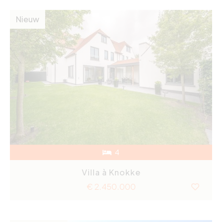
Nieuw
4
Villa à Knokke
€ 2.450.000