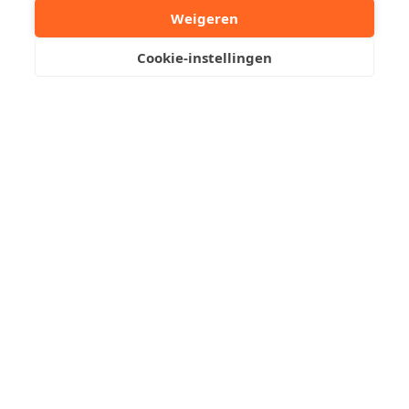
Uw contactpersoon
Weigeren
Cookie-instellingen
Kristof Leliaert
+32 50510701
Stuur een mailtje
Reserveer een bezoek
Residentie Sirius biedt dit ruime duplexappartement op
de eerste verdieping, met lichtrijke woonkamer en
open keuken boven en op de benedenverdieping een
tweede slaapkamer, badkamer en apart toilet. Het