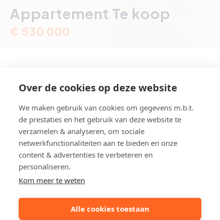
Appartement Te koop
€ 530 000
Over de cookies op deze website
Kerkstraat 50, Heist-aan-Zee
We maken gebruik van cookies om gegevens m.b.t.
de prestaties en het gebruik van deze website te
Referentie
AP203
verzamelen & analyseren, om sociale
Aantal slaapkamer(s)
2
netwerkfunctionaliteiten aan te bieden en onze
content & advertenties te verbeteren en
Grond opp.
ca. 92 m²
personaliseren.
Kom meer te weten
Deel dit pand:
Alle cookies toestaan