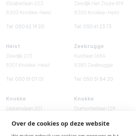
Elizabetlaan 223
Zeedijk Het Zoute 819
8300 Knokke-Heist
8300 Knokke-Heist
Tel: 050 62 19 20
Tel: 050 61 23 73
Heist
Zeebrugge
Zeedijk 273
Kustlaan 168A
8301 Knokke-Heist
8380 Zeebrugge
Tel: 050 51 07 01
Tel: 050 51 84 20
Knokke
Knokke
Lippenslaan 201
Dumortierlaan 129
8300 Knokke-Heist
8300 Knokke-Heist
Over de cookies op deze website
Tel: 050 62 76 10
Tel: 050 60 54 86
We maken gebruik van cookies om gegevens m.b.t.