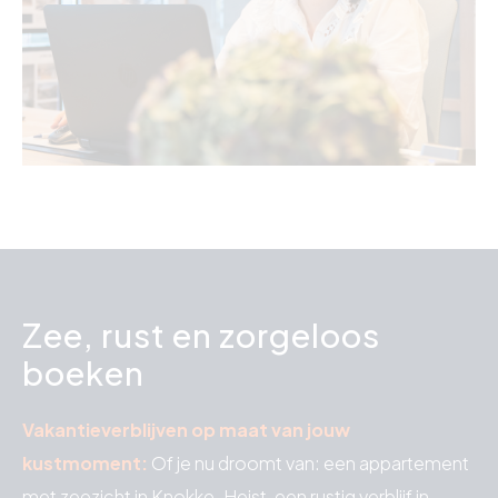
Zee, rust en zorgeloos
boeken
Vakantieverblijven op maat van jouw
kustmoment:
Of je nu droomt van: een appartement
met zeezicht in Knokke-Heist, een rustig verblijf in