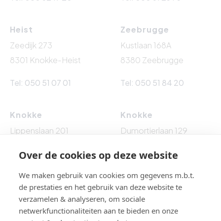
Heist
Zeebrugge
Zeedijk 273
Kustlaan 168A
8301 Knokke-Heist
8380 Zeebrugge
Tel: 050 51 07 01
Tel: 050 51 84 20
Knokke
Knokke
Lippenslaan 201
Dumortierlaan 129
8300 Knokke-Heist
8300 Knokke-Heist
Over de cookies op deze website
Tel: 050 62 76 10
Tel: 050 60 54 86
We maken gebruik van cookies om gegevens m.b.t.
de prestaties en het gebruik van deze website te
verzamelen & analyseren, om sociale
netwerkfunctionaliteiten aan te bieden en onze
BTW BE 0861.524.009 - BA EN BORGSTELLING : NV AXA