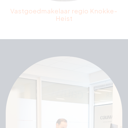
Vastgoedmakelaar regio Knokke-
Heist