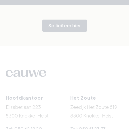
Solliciteer hier
Hoofdkantoor
Het Zoute
Elizabetlaan 223
Zeedijk Het Zoute 819
8300 Knokke-Heist
8300 Knokke-Heist
Tel: 050 62 19 20
Tel: 050 61 23 73