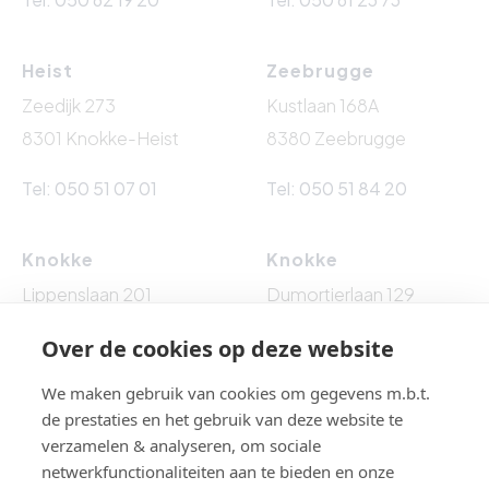
Heist
Zeebrugge
Zeedijk 273
Kustlaan 168A
8301 Knokke-Heist
8380 Zeebrugge
Tel: 050 51 07 01
Tel: 050 51 84 20
Knokke
Knokke
Lippenslaan 201
Dumortierlaan 129
8300 Knokke-Heist
8300 Knokke-Heist
Over de cookies op deze website
Tel: 050 62 76 10
Tel: 050 60 54 86
We maken gebruik van cookies om gegevens m.b.t.
de prestaties en het gebruik van deze website te
verzamelen & analyseren, om sociale
netwerkfunctionaliteiten aan te bieden en onze