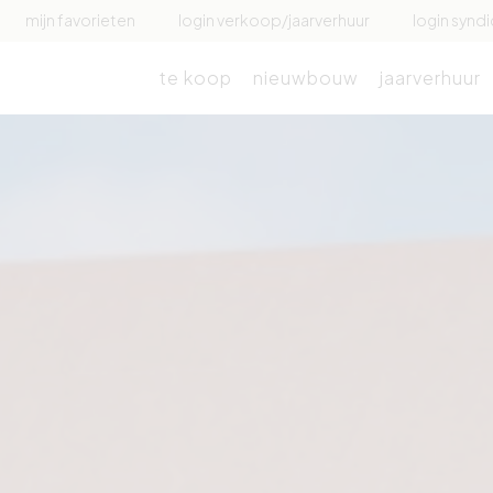
mijn favorieten
login verkoop/jaarverhuur
login syndi
te koop
nieuwbouw
jaarverhuur