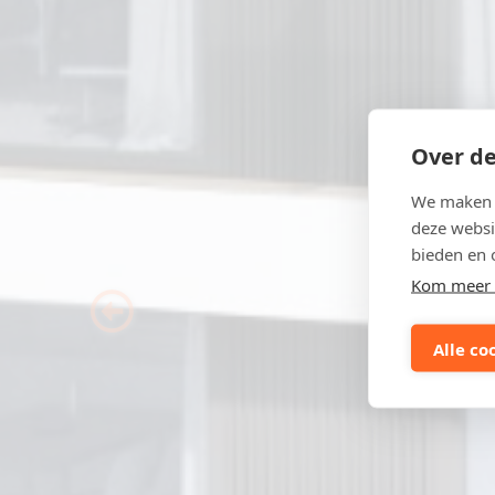
Over de
We maken g
deze websi
bieden en 
Kom meer 
Previous
Alle co