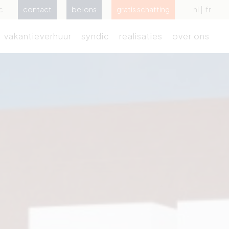
c
contact
bel ons
gratis schatting
nl
fr
vakantieverhuur
syndic
realisaties
over ons