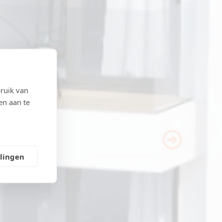
ruik van
en aan te
Next
llingen