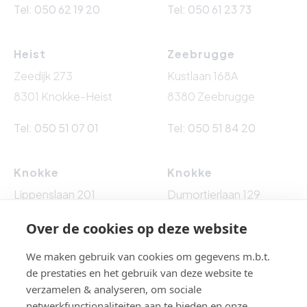
Tel: 050 62 19 20
Tel: 050 61 23 73
Heist
Zeebrugge
Zeedijk 273
Kustlaan 168A
8301 Knokke-Heist
8380 Zeebrugge
Tel: 050 51 07 01
Tel: 050 51 84 20
Knokke
Knokke
Lippenslaan 201
Dumortierlaan 129
8300 Knokke-Heist
8300 Knokke-Heist
Over de cookies op deze website
Tel: 050 62 76 10
Tel: 050 60 54 86
We maken gebruik van cookies om gegevens m.b.t.
de prestaties en het gebruik van deze website te
verzamelen & analyseren, om sociale
netwerkfunctionaliteiten aan te bieden en onze