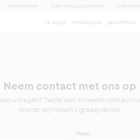
mijn favorieten
login verkoop/jaarverhuur
login syndi
te koop
nieuwbouw
jaarverhuur
Neem contact met ons op
ebt u vragen? Twijfel niet en neem contact m
ons op, wij helpen u graag verder.
Naam