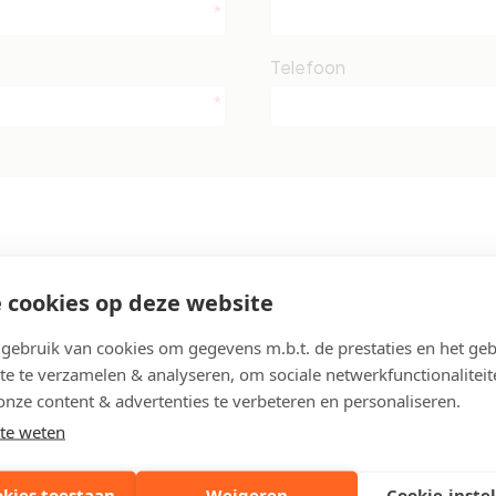
Telefoon
 cookies op deze website
ebruik van cookies om gegevens m.b.t. de prestaties en het geb
vacyvoorwaarden
te te verzamelen & analyseren, om sociale netwerkfunctionaliteit
onze content & advertenties te verbeteren en personaliseren.
te weten
okies toestaan
Weigeren
Cookie-inste