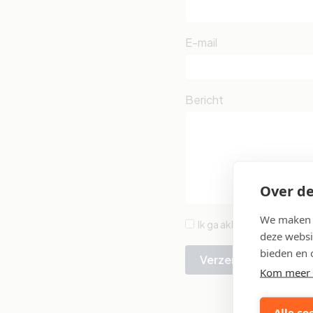
E-mail
Bericht
Over de
We maken g
Ik ga akkoord met de
pri
deze websi
bieden en 
Verzenden
Kom meer 
Alle co