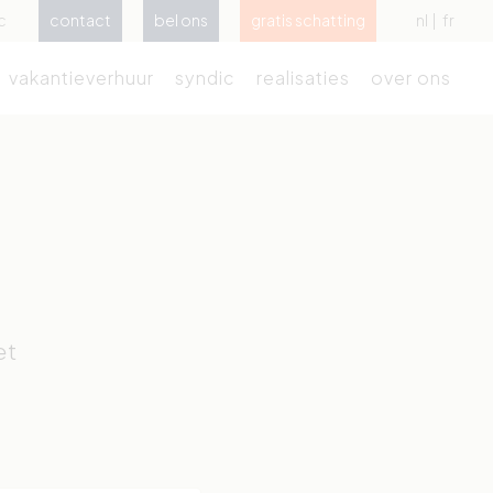
c
contact
bel ons
gratis schatting
nl
fr
vakantieverhuur
syndic
realisaties
over ons
et