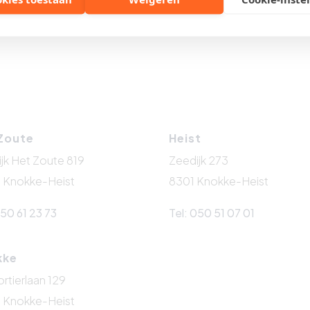
Zoute
Heist
jk Het Zoute 819
Zeedijk 273
 Knokke-Heist
8301 Knokke-Heist
050 61 23 73
Tel: 050 51 07 01
kke
tierlaan 129
 Knokke-Heist