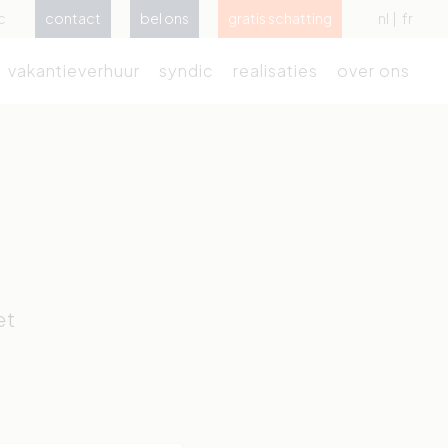
c
contact
bel ons
gratis schatting
nl
fr
vakantieverhuur
syndic
realisaties
over ons
et