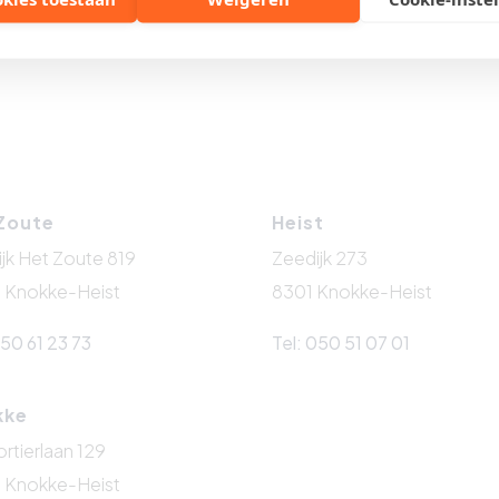
Zoute
Heist
jk Het Zoute 819
Zeedijk 273
 Knokke-Heist
8301 Knokke-Heist
050 61 23 73
Tel: 050 51 07 01
kke
tierlaan 129
 Knokke-Heist