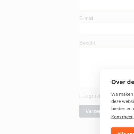
E-mail
Bericht
Over de
We maken g
Ik ga akkoord met de
pri
deze websi
bieden en 
Verzenden
Kom meer 
Alle co