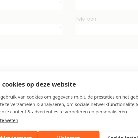
Telefoon
 cookies op deze website
ebruik van cookies om gegevens m.b.t. de prestaties en het geb
vacyvoorwaarden
te te verzamelen & analyseren, om sociale netwerkfunctionaliteit
onze content & advertenties te verbeteren en personaliseren.
te weten
okies toestaan
Weigeren
Cookie-inste