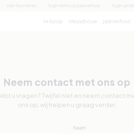
mijn favorieten
login verkoop/jaarverhuur
login syndi
te koop
nieuwbouw
jaarverhuur
Neem contact met ons op
ebt u vragen? Twijfel niet en neem contact m
ons op, wij helpen u graag verder.
Naam