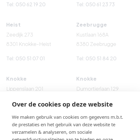
Tel: 050 62 19 20
Tel: 050 61 23 73
Heist
Zeebrugge
Zeedijk 273
Kustlaan 168A
8301 Knokke-Heist
8380 Zeebrugge
Tel: 050 51 07 01
Tel: 050 51 84 20
Knokke
Knokke
Lippenslaan 201
Dumortierlaan 129
8300 Knokke-Heist
8300 Knokke-Heist
Over de cookies op deze website
Tel: 050 62 76 10
Tel: 050 60 54 86
We maken gebruik van cookies om gegevens m.b.t.
de prestaties en het gebruik van deze website te
verzamelen & analyseren, om sociale
netwerkfunctionaliteiten aan te bieden en onze