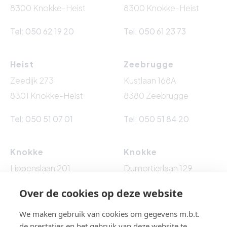
8300 Knokke-Heist
8300 Knokke-Heist
Tel: 050 62 19 20
Tel: 050 61 23 73
Heist
Zeebrugge
Zeedijk 273
Kustlaan 168A
8301 Knokke-Heist
8380 Zeebrugge
Tel: 050 51 07 01
Tel: 050 51 84 20
Knokke
Knokke
Lippenslaan 201
Dumortierlaan 129
8300 Knokke-Heist
8300 Knokke-Heist
Over de cookies op deze website
Tel: 050 62 76 10
Tel: 050 60 54 86
We maken gebruik van cookies om gegevens m.b.t.
de prestaties en het gebruik van deze website te