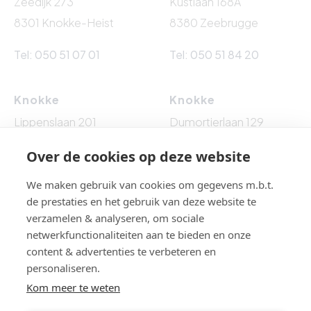
Zeedijk 273
Kustlaan 168A
8301 Knokke-Heist
8380 Zeebrugge
Tel: 050 51 07 01
Tel: 050 51 84 20
Knokke
Knokke
Lippenslaan 201
Dumortierlaan 129
8300 Knokke-Heist
8300 Knokke-Heist
Over de cookies op deze website
Tel: 050 62 76 10
Tel: 050 60 54 86
We maken gebruik van cookies om gegevens m.b.t.
de prestaties en het gebruik van deze website te
verzamelen & analyseren, om sociale
netwerkfunctionaliteiten aan te bieden en onze
BTW BE 0861.524.009 - BA EN BORGSTELLING : NV AXA
content & advertenties te verbeteren en
BELGIUM (polisnr. 730.390.160) - Toezichthoudende
personaliseren.
autoriteit: Beroepsinstituut van Vastgoedmakelaars,
Kom meer te weten
Luxemburgstraat 16 B te 1000 Brussel, België - Erkend
vastgoedmakelaar-bemiddelaar en/of vastgoedmakelaar-