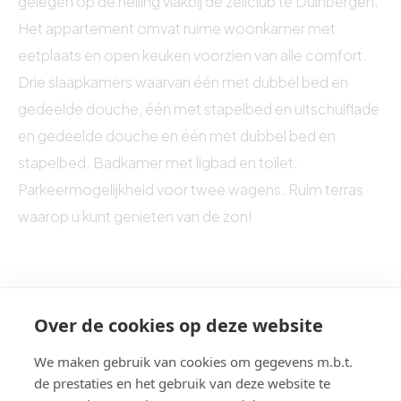
gelegen op de helling vlakbij de zeilclub te Duinbergen.
Het appartement omvat ruime woonkamer met
eetplaats en open keuken voorzien van alle comfort.
Drie slaapkamers waarvan één met dubbel bed en
gedeelde douche, één met stapelbed en uitschuiflade
en gedeelde douche en één met dubbel bed en
stapelbed. Badkamer met ligbad en toilet.
Parkeermogelijkheid voor twee wagens. Ruim terras
waarop u kunt genieten van de zon!
Over de cookies op deze website
We maken gebruik van cookies om gegevens m.b.t.
de prestaties en het gebruik van deze website te