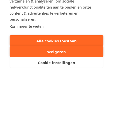
verzamelen & analyseren, om sociale
netwerkfunctionaliteiten aan te bieden en onze
content & advertenties te verbeteren en
personaliseren.
Kom meer te weten
Alle cookies toestaan
Aantal personen
8
Weigeren
Huisdieren
Nee
Cookie-instellingen
Ligging
Zeedijk Duinbergen
Kantoor
050 62 19 20