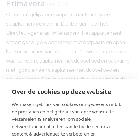
Primavera
ref. 505
Charmant gelijkvloers appartement met twee
slaapkamers gelegen in Duinbergen nabij het
Directeur-generaal Willemspark. Het appartement
omvat gezellige woonkamer met eetplaats en open
keuken voorzien van alle comfort. Twee slaapkamers
waarvan één slaapkamer met dubbel bed en badkamer
met ligbad en één slaapkamer met dubbel bed en
douchekamer. Geniet de ganse dag van de zon in de
tuin!
Over de cookies op deze website
We maken gebruik van cookies om gegevens m.b.t.
de prestaties en het gebruik van deze website te
verzamelen & analyseren, om sociale
netwerkfunctionaliteiten aan te bieden en onze
content & advertenties te verbeteren en