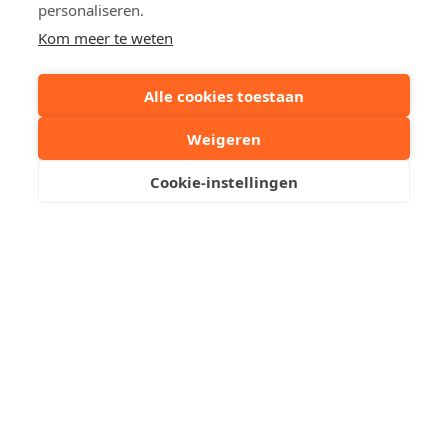
personaliseren.
Kom meer te weten
Alle cookies toestaan
Weigeren
Cookie-instellingen
Aantal personen
4
Huisdieren
Nee
Ligging
Duinbergen
Kantoor