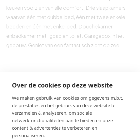
keuken voorzien van alle comfort. Drie slaapkamers
waarvan één met dubbel bed, één met twee enkele
bedden en één met enkel bed. Douchekamer
enbadkamer met ligbad en toilet. Garagebox in het
gebouw. Geniet van een fantastisch zicht op zee!
Over de cookies op deze website
We maken gebruik van cookies om gegevens m.b.t.
de prestaties en het gebruik van deze website te
verzamelen & analyseren, om sociale
netwerkfunctionaliteiten aan te bieden en onze
content & advertenties te verbeteren en
personaliseren.