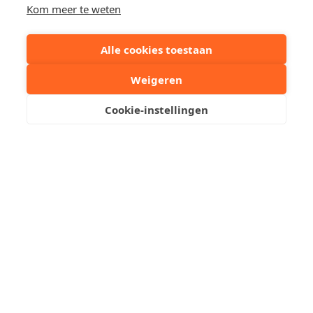
Kom meer te weten
Alle cookies toestaan
Aantal personen
5
Weigeren
Huisdieren
Nee
Cookie-instellingen
Ligging
Zeedijk Albertstrand
Kantoor
050 62 19 20
Duinbergen
Stuur een mailtje