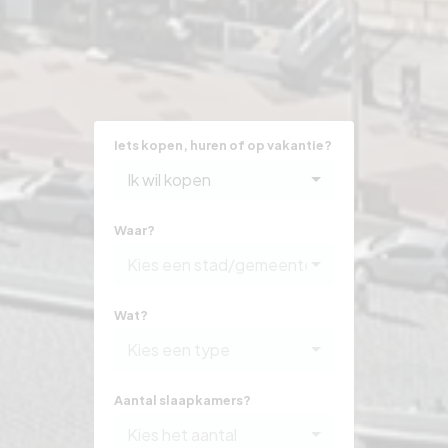
Iets kopen, huren of op vakantie?
Ik wil kopen
Waar?
Kies een stad/gemeente
Wat?
Kies een type
Aantal slaapkamers?
Kies het aantal