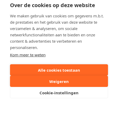
Over de cookies op deze website
Vlamingstraat
2
We maken gebruik van cookies om gegevens m.b.t.
Appartement in Heist-aan-Zee
de prestaties en het gebruik van deze website te
€ 325 000
verzamelen & analyseren, om sociale
netwerkfunctionaliteiten aan te bieden en onze
content & advertenties te verbeteren en
personaliseren.
Kom meer te weten
Alle cookies toestaan
Immo Cauwe
Weigeren
Cookie-instellingen
Een woning te koop / te huur in Knokke, Het Zoute,
Duinbergen, Heist, Brugge, Sint-Andries, Sint-Kruis,
Sint-Michiels, Oostkamp, Zedelgem, Maldegem, Aalter
dan bent u bij ons aan het juiste adres.