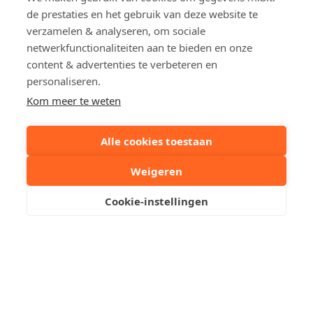
de prestaties en het gebruik van deze website te
Deel dit pand:
verzamelen & analyseren, om sociale
netwerkfunctionaliteiten aan te bieden en onze
Uw contactpersoon
content & advertenties te verbeteren en
personaliseren.
Kom meer te weten
Aubry Van de Walle
Stuur een mailtje
Alle cookies toestaan
Weigeren
Reserveer een bezoek
Cookie-instellingen
Zeer Goed Gelegen
Garagebox Te Huur