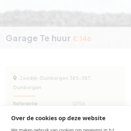
Garage Te huur
€ 146
Zeedijk-Duinbergen 385-387,
Duinbergen
Referentie
G756
Aantal garage(s)
1
Over de cookies op deze website
We maken gebruik van cookies om gegevens m.b.t.