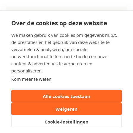
Kursaalstraat 39, Heist-aan-Zee
Over de cookies op deze website
Referentie
A209
We maken gebruik van cookies om gegevens m.b.t.
de prestaties en het gebruik van deze website te
Aantal slaapkamer(s)
2
verzamelen & analyseren, om sociale
Aantal badkamer(s)
1
netwerkfunctionaliteiten aan te bieden en onze
content & advertenties te verbeteren en
personaliseren.
Deel dit pand:
Kom meer te weten
Alle cookies toestaan
Uw contactpersoon
Weigeren
Arthur Desloovere
Cookie-instellingen
Stuur een mailtje