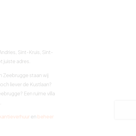
dries, Sint-Kruis, Sint-
 juiste adres.
en Zeebrugge staan wij
och liever de Kustlaan?
ebrugge? Een ruime villa
.
kantieverhuur
en
beheer
n aan uw wensen en er u