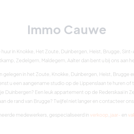
Immo Cauwe
 huur in Knokke, Het Zoute, Duinbergen, Heist, Brugge, Sint-An
tkamp, Zedelgem, Maldegem, Aalter dan bent u bij ons aan het
n gelegen in het Zoute, Knokke, Duinbergen, Heist, Brugge 
enst u een aangename studio op de Lippenslaan te huren of t
je Duinbergen? Een leuk appartement op de Rederskaai in Ze
aan de rand van Brugge? Twijfel niet langer en contacteer ons
neerde medewerkers, gespecialiseerd in
verkoop
,
jaar-
en
va
 het hele jaar voor u klaar. Onze ambitie is dan ook te voldoe
optimaal in te begeleiden.