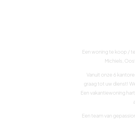
Een woning te koop / te
Michiels, Oos
Vanuit onze 6 kantore
graag tot uw dienst! W
Een vakantiewoning hart
Een team van gepassio
van gebouwen
, staat