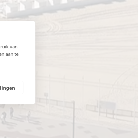
ruik van
en aan te
llingen