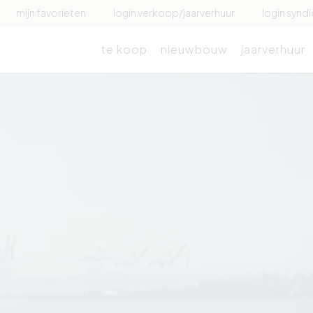
mijn favorieten
login verkoop/jaarverhuur
login syndi
te koop
nieuwbouw
jaarverhuur