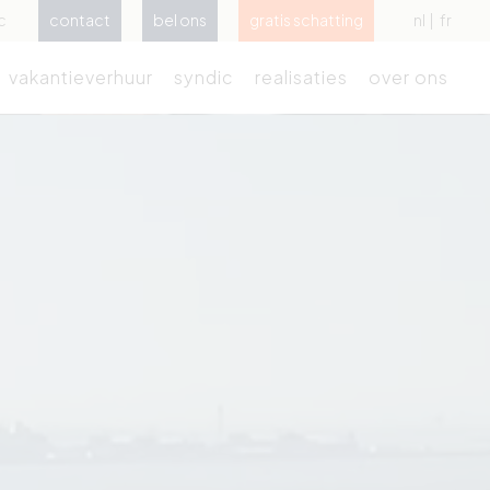
c
contact
bel ons
gratis schatting
nl
fr
vakantieverhuur
syndic
realisaties
over ons