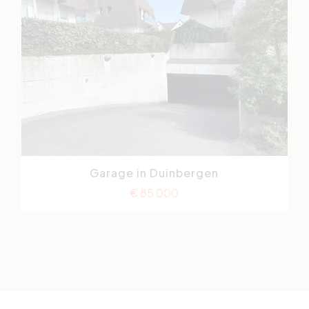
Garage in Duinbergen
Jozef Nellenslaan
€ 85 000