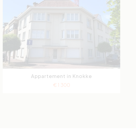
Appartement in Knokke
Montgomerylaan
3
€ 1 300