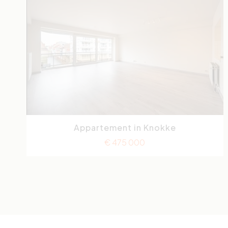
Appartement in Knokke
Lippenslaan
2
€ 475 000