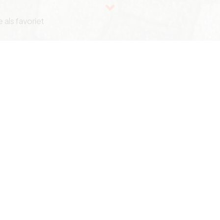
 als favoriet
staanplaats op het
ging in Het Zoute, op
Referent
-1 op zeer centrale ligging in Het Zoute,
Uw conta
Aubry Va
Stuur e