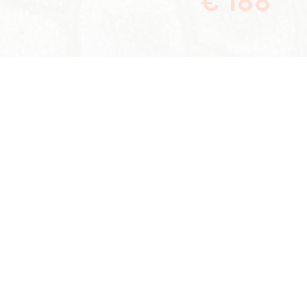
€ 188
ie
G704
Deel dit pand:
ctpersoon
n de Walle
en mailtje