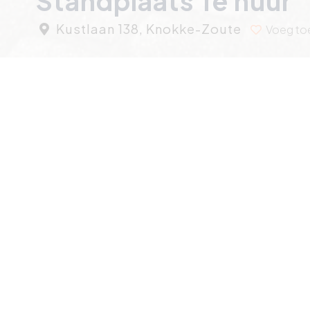
Standplaats Te huur
Kustlaan 138, Knokke-Zoute
Voeg toe
Zeer vlot toegankelijke auto
niveau -1 op zeer centrale lig
Kustlaan
Res. St.-James.
Zeer vlot toegankelijke autostaanplaats op het niveau 
op Kustlaan.
Staanplaats nummer 2 op de foto.
Huurprijs € 2.250,- / jaar.
Ref. G704