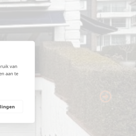
ruik van
en aan te
Next
llingen