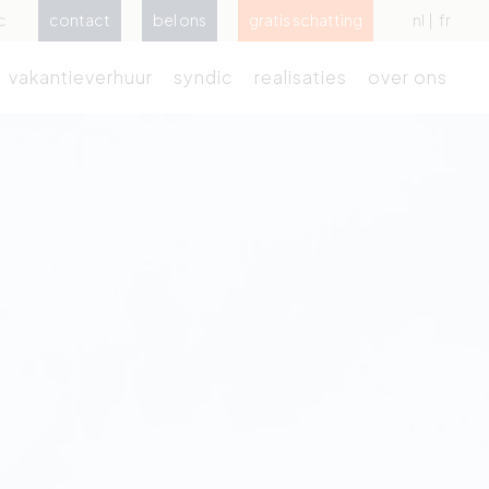
c
contact
bel ons
gratis schatting
nl
fr
vakantieverhuur
syndic
realisaties
over ons