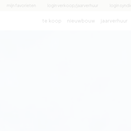
mijn favorieten
login verkoop/jaarverhuur
login syndi
te koop
nieuwbouw
jaarverhuur