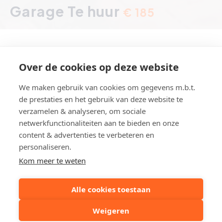
Garage Te huur
€ 185
Over de cookies op deze website
Koningslaan 106, Knokke
We maken gebruik van cookies om gegevens m.b.t.
de prestaties en het gebruik van deze website te
Referentie
G733
verzamelen & analyseren, om sociale
Aantal garage(s)
1
netwerkfunctionaliteiten aan te bieden en onze
content & advertenties te verbeteren en
Grond opp.
ca. 33 m²
personaliseren.
Kom meer te weten
Deel dit pand:
Alle cookies toestaan
Weigeren
Uw contactpersoon