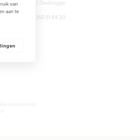
8380 Zeebrugge
ruik van
en aan te
Tel: 050 51 84 20
llingen
 Beroepsinstituut
of