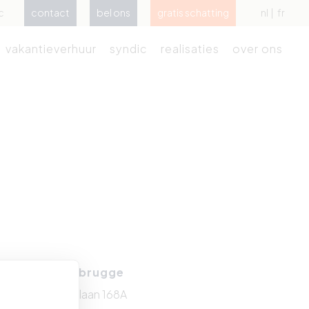
c
contact
bel ons
gratis schatting
nl
fr
vakantieverhuur
syndic
realisaties
over ons
Zeebrugge
Kustlaan 168A