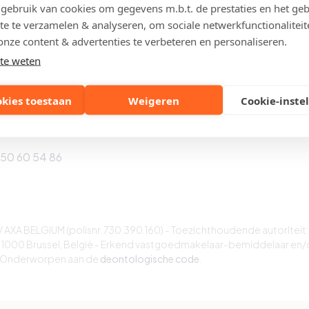
 Knokke-Heist
8301 Knokke-Heist
ebruik van cookies om gegevens m.b.t. de prestaties en het geb
te te verzamelen & analyseren, om sociale netwerkfunctionaliteit
050 61 23 73
Tel: 050 51 07 01
onze content & advertenties te verbeteren en personaliseren.
te weten
kke
okies toestaan
Weigeren
Cookie-inste
tierlaan 129
 Knokke-Heist
050 60 54 86
AXA BELGIUM (polisnr. 730.390.160) - Toezichthoudende autoriteit:
 1000 Brussel, België - Erkend vastgoedmakelaar-bemiddelaar en/
- Onderworpen aan de
deontologische code
.