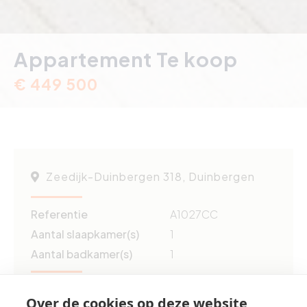
Appartement Te koop
€ 449 500
Zeedijk-Duinbergen 318, Duinbergen
Referentie
A1027CC
Aantal slaapkamer(s)
1
Aantal badkamer(s)
1
Grond opp.
ca. 65 m²
Over de cookies op deze website