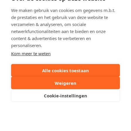
Bewoonbare opp.
ca. 65 m²
Bouwjaar
1997
We maken gebruik van cookies om gegevens m.b.t.
de prestaties en het gebruik van deze website te
Renovatieverplichting
Niet van toepassing
verzamelen & analyseren, om sociale
EPC
185 kWh/m²
netwerkfunctionaliteiten aan te bieden en onze
content & advertenties te verbeteren en
EPC ref.
2306377
personaliseren.
Kom meer te weten
Deel dit pand:
Alle cookies toestaan
Uw contactpersoon
Weigeren
Cookie-instellingen
Robby Acke
+32 50612373
Stuur een mailtje