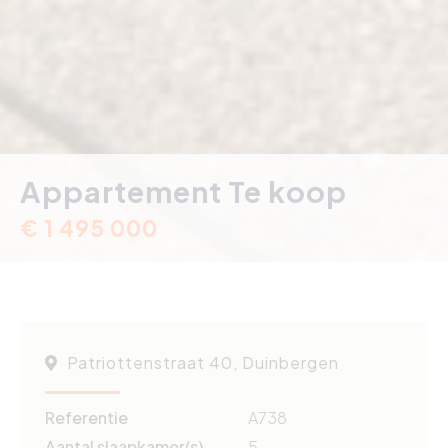
Appartement Te koop
€ 1 495 000
Patriottenstraat 40, Duinbergen
Referentie
A738
Aantal slaapkamer(s)
5