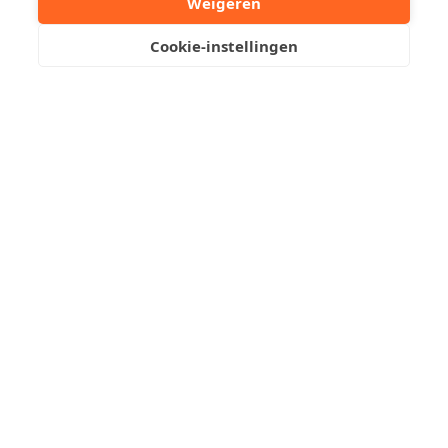
Weigeren
Cookie-instellingen
Robby Acke
+32 50612373
Stuur een mailtje
Reserveer een bezoek
Exclusief dakappartement
met panoramisch uitzicht in
Duinbergen
Res. Duingras