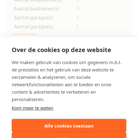
Aantal badkamer(s)
3
Aantal garage(s)
1
Aantal garage(s)
1
Grond opp.
ca. 270 m²
Over de cookies op deze website
Bewoonbare opp.
ca. 193 m²
Bouwjaar
1990
We maken gebruik van cookies om gegevens m.b.t.
EPC
269 kWh/m²
de prestaties en het gebruik van deze website te
verzamelen & analyseren, om sociale
netwerkfunctionaliteiten aan te bieden en onze
EPC ref.
0003873413
content & advertenties te verbeteren en
personaliseren.
Deel dit pand:
Kom meer te weten
Alle cookies toestaan
Uw contactpersoon