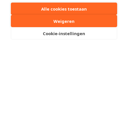
Alle cookies toestaan
EPC ref.
2021116-00024930
Weigeren
30-RES-1
Cookie-instellingen
Deel dit pand:
Uw contactpersoon
Kristof Leliaert
+32 50510701
Stuur een mailtje
Reserveer een bezoek