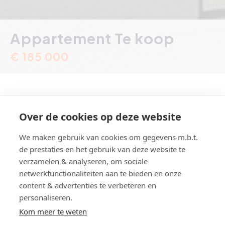
Appartement Te koop
€ 185 000
Over de cookies op deze website
Vlamingstraat 56, Heist-aan-Zee
We maken gebruik van cookies om gegevens m.b.t.
de prestaties en het gebruik van deze website te
Referentie
W200
verzamelen & analyseren, om sociale
Aantal slaapkamer(s)
1
netwerkfunctionaliteiten aan te bieden en onze
Aantal badkamer(s)
1
content & advertenties te verbeteren en
personaliseren.
Renovatiejaar
2025
Kom meer te weten
EPC
384 kWh/m²