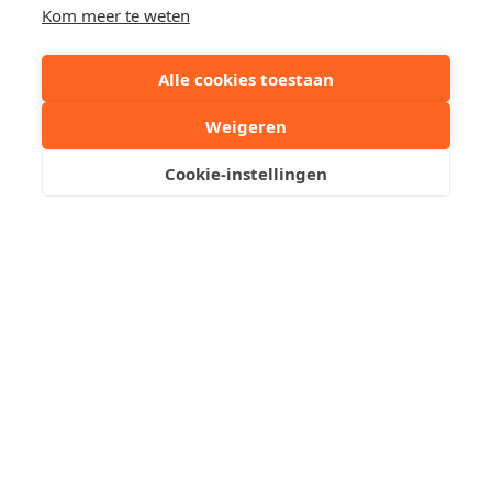
0520-RES-1
Kom meer te weten
Deel dit pand:
Alle cookies toestaan
Weigeren
Uw contactpersoon
Cookie-instellingen
Kristof Leliaert
+32 50510701
Stuur een mailtje
Reserveer een bezoek