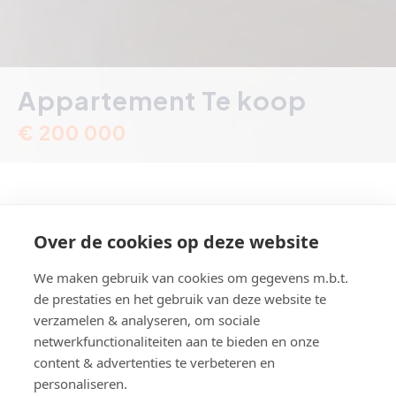
Appartement Te koop
€ 200 000
Over de cookies op deze website
Krommendijk 49, Heist-aan-Zee
We maken gebruik van cookies om gegevens m.b.t.
de prestaties en het gebruik van deze website te
Referentie
A296
verzamelen & analyseren, om sociale
EPC
194 kWh/m²
netwerkfunctionaliteiten aan te bieden en onze
content & advertenties te verbeteren en
EPC ref.
20240526-000326
personaliseren.