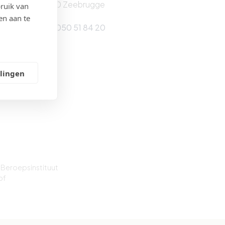
8380 Zeebrugge
ruik van
en aan te
Tel: 050 51 84 20
llingen
 Beroepsinstituut
of