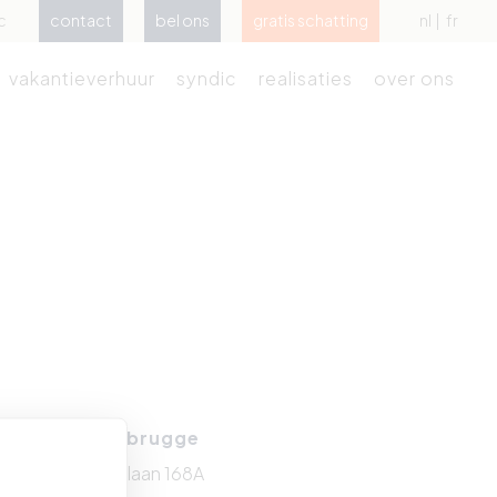
c
contact
bel ons
gratis schatting
nl
fr
vakantieverhuur
syndic
realisaties
over ons
Zeebrugge
Kustlaan 168A