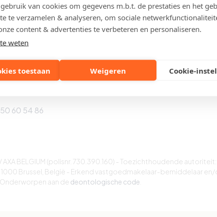
 Knokke-Heist
8301 Knokke-Heist
ebruik van cookies om gegevens m.b.t. de prestaties en het geb
te te verzamelen & analyseren, om sociale netwerkfunctionaliteit
050 61 23 73
Tel: 050 51 07 01
onze content & advertenties te verbeteren en personaliseren.
te weten
kke
okies toestaan
Weigeren
Cookie-inste
tierlaan 129
 Knokke-Heist
050 60 54 86
AXA BELGIUM (polisnr. 730.390.160) - Toezichthoudende autoriteit:
 1000 Brussel, België - Erkend vastgoedmakelaar-bemiddelaar en/
- Onderworpen aan de
deontologische code
.