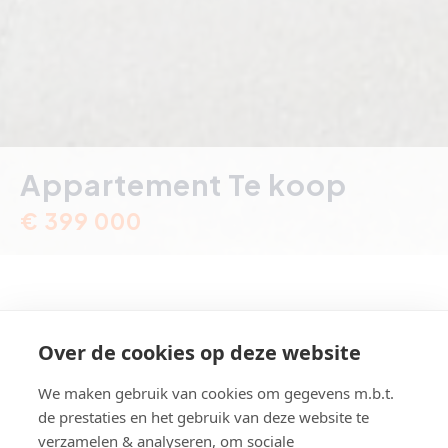
Appartement Te koop
€ 399 000
Over de cookies op deze website
Vlamingstraat 56, Heist-aan-Zee
We maken gebruik van cookies om gegevens m.b.t.
Referentie
A2023
de prestaties en het gebruik van deze website te
Aantal slaapkamer(s)
1
verzamelen & analyseren, om sociale