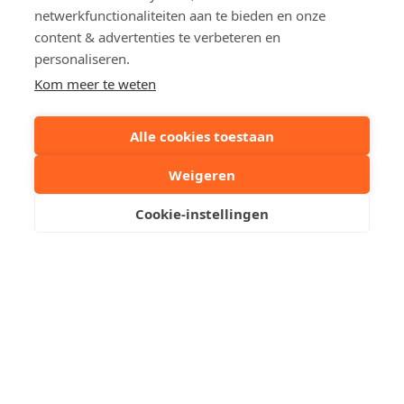
netwerkfunctionaliteiten aan te bieden en onze
Aantal badkamer(s)
1
content & advertenties te verbeteren en
personaliseren.
Renovatiejaar
2026
Kom meer te weten
EPC
71 kWh/m²
Alle cookies toestaan
EPC ref.
20260630-000389
6879-RES-1
Weigeren
Cookie-instellingen
Deel dit pand:
Uw contactpersoon
Kristof Leliaert
+32 50510701