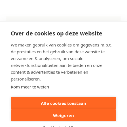
Kerkstraat 48, Heist-aan-Zee
Over de cookies op deze website
Referentie
A315
We maken gebruik van cookies om gegevens m.b.t.
de prestaties en het gebruik van deze website te
Aantal slaapkamer(s)
2
verzamelen & analyseren, om sociale
Aantal badkamer(s)
1
netwerkfunctionaliteiten aan te bieden en onze
content & advertenties te verbeteren en
Grond opp.
ca. 95 m²
personaliseren.
Bewoonbare opp.
ca. 87 m²
Kom meer te weten
Bouwjaar
2016
Alle cookies toestaan
Deel dit pand:
Weigeren