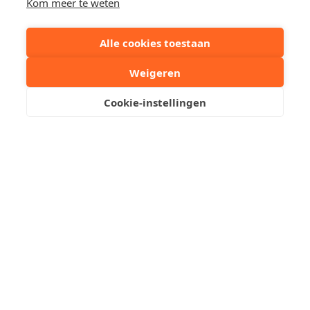
EPC
238 kWh/m²
Kom meer te weten
Alle cookies toestaan
EPC ref.
20251206-0003751
384-RES-1
Weigeren
Cookie-instellingen
Deel dit pand:
Uw contactpersoon
Kristof Leliaert
+32 50510701
Stuur een mailtje