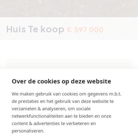
Huis Te koop
€ 597 000
Dwarsstraat 3, Heist-aan-Zee
Over de cookies op deze website
Referentie
V317
We maken gebruik van cookies om gegevens m.b.t.
Aantal slaapkamer(s)
4
de prestaties en het gebruik van deze website te
Aantal badkamer(s)
2
verzamelen & analyseren, om sociale
netwerkfunctionaliteiten aan te bieden en onze
Grond opp.
ca. 161 m²
content & advertenties te verbeteren en
Bouwjaar
1954
personaliseren.