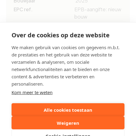
Bouwjaar
2025
EPC ref.
EPB-aangifte: nieuw
bouw
Over de cookies op deze website
Deel dit pand:
We maken gebruik van cookies om gegevens m.b.t.
de prestaties en het gebruik van deze website te
Uw contactpersoon
verzamelen & analyseren, om sociale
netwerkfunctionaliteiten aan te bieden en onze
content & advertenties te verbeteren en
Robby Acke
personaliseren.
+32 50612373
Kom meer te weten
Stuur een mailtje
Alle cookies toestaan
Weigeren
Reserveer een bezoek
Cookie-instellingen