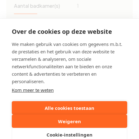
Aantal badkamer(s)
1
Grond opp.
ca. 80 m²
Bewoonbare opp.
ca. 79 m²
Over de cookies op deze website
Renovatiejaar
2024
We maken gebruik van cookies om gegevens m.b.t.
Renovatieverplichting
Neen
de prestaties en het gebruik van deze website te
EPC
128 kWh/m²
verzamelen & analyseren, om sociale
netwerkfunctionaliteiten aan te bieden en onze
content & advertenties te verbeteren en
personaliseren.
Deel dit pand:
Kom meer te weten
Alle cookies toestaan
Uw contactpersoon
Weigeren
Cookie-instellingen
Robby Acke