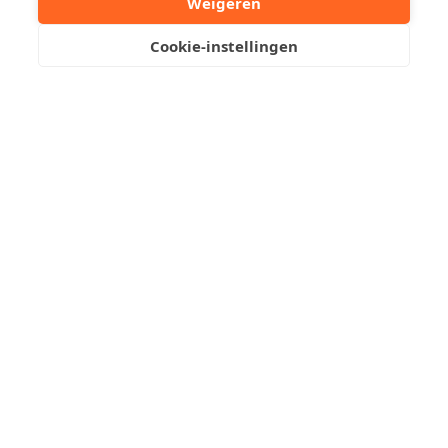
Weigeren
Cookie-instellingen
Robby Acke
+32 50612373
Stuur een mailtje
Reserveer een bezoek
Gerenoveerd duplex
appartement met 3
slaapkamers gelegen op de
Leopoldlaan te Knokke op
wandelafstand van de Zeedijk
en de Lippenslaan.