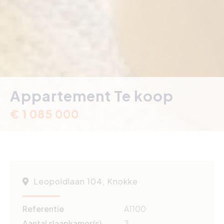
Appartement Te koop
€ 1 085 000
Leopoldlaan 104, Knokke
Referentie
A1100
Aantal slaapkamer(s)
3