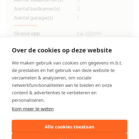
Aantal badkamer(s)
2
Aantal garage(s)
1
Grond opp.
ca. 120 m²
Bewoonbare opp.
ca. 96 m²
Over de cookies op deze website
Bouwjaar
2001
Renovatieverplichting
Neen
We maken gebruik van cookies om gegevens m.b.t.
EPC
138 kWh/m²
de prestaties en het gebruik van deze website te
verzamelen & analyseren, om sociale
netwerkfunctionaliteiten aan te bieden en onze
EPC ref.
2658634-RES-11
content & advertenties te verbeteren en
personaliseren.
Deel dit pand:
Kom meer te weten
Alle cookies toestaan
Uw contactpersoon