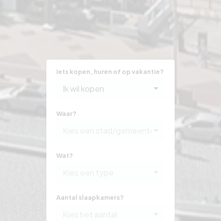
Iets kopen, huren of op vakantie?
Ik wil kopen
Waar?
Kies een stad/gemeente
Wat?
Kies een type
Aantal slaapkamers?
Kies het aantal