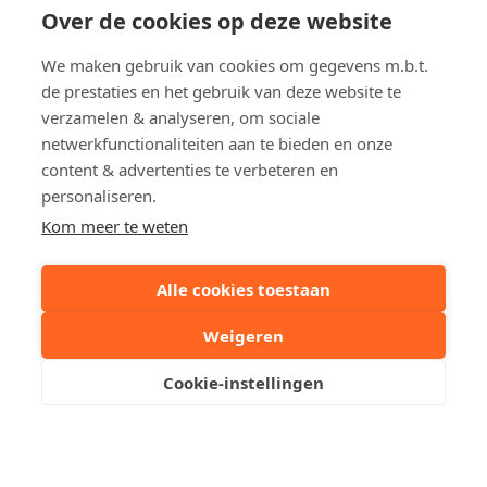
Over de cookies op deze website
Lichttorenplein
3
We maken gebruik van cookies om gegevens m.b.t.
Appartement in Knokke
de prestaties en het gebruik van deze website te
€ 2 300
verzamelen & analyseren, om sociale
netwerkfunctionaliteiten aan te bieden en onze
content & advertenties te verbeteren en
personaliseren.
Kom meer te weten
Alle cookies toestaan
Immo Cauwe
Weigeren
Cookie-instellingen
Een woning te koop / te huur in Knokke, Het Zoute,
Duinbergen, Heist, Brugge, Sint-Andries, Sint-Kruis,
Sint-Michiels, Oostkamp, Zedelgem, Maldegem, Aalter
dan bent u bij ons aan het juiste adres.