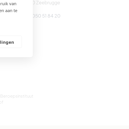
8380 Zeebrugge
ruik van
en aan te
Tel: 050 51 84 20
llingen
 Beroepsinstituut
of