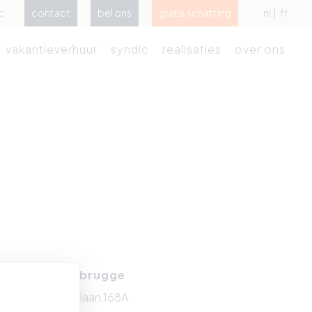
c
contact
bel ons
gratis schatting
nl
fr
vakantieverhuur
syndic
realisaties
over ons
Zeebrugge
Kustlaan 168A