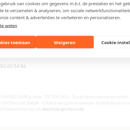
 Knokke-Heist
8301 Knokke-Heist
ebruik van cookies om gegevens m.b.t. de prestaties en het geb
te te verzamelen & analyseren, om sociale netwerkfunctionaliteit
050 61 23 73
Tel: 050 51 07 01
onze content & advertenties te verbeteren en personaliseren.
te weten
kke
okies toestaan
Weigeren
Cookie-inste
tierlaan 129
 Knokke-Heist
050 60 54 86
AXA BELGIUM (polisnr. 730.390.160) - Toezichthoudende autoriteit:
 1000 Brussel, België - Erkend vastgoedmakelaar-bemiddelaar en/
- Onderworpen aan de
deontologische code
.