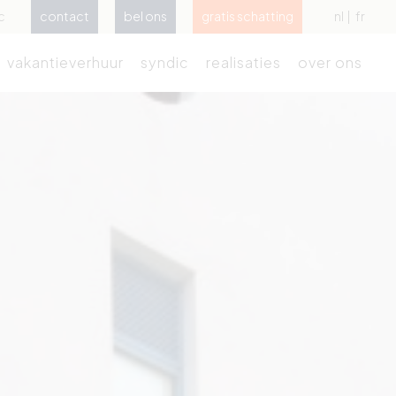
c
contact
bel ons
gratis schatting
nl
fr
vakantieverhuur
syndic
realisaties
over ons