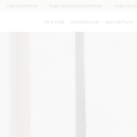
mijn favorieten
login verkoop/jaarverhuur
login syndi
te koop
nieuwbouw
jaarverhuur