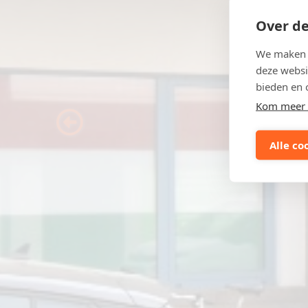
Over de
We maken g
deze websi
bieden en 
Kom meer 
Previous
Alle co