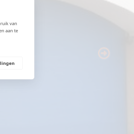
ruik van
en aan te
Next
llingen