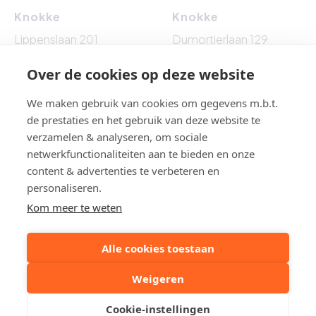
Knokke
Knokke
Lippenslaan 201
Dumortierlaan 129
8300 Knokke-Heist
8300 Knokke-Heist
Over de cookies op deze website
Tel: 050 62 76 10
Tel: 050 60 54 86
We maken gebruik van cookies om gegevens m.b.t.
de prestaties en het gebruik van deze website te
verzamelen & analyseren, om sociale
netwerkfunctionaliteiten aan te bieden en onze
BTW BE 0861.524.009 - BA EN BORGSTELLING : NV AXA
content & advertenties te verbeteren en
BELGIUM (polisnr. 730.390.160) - Toezichthoudende
personaliseren.
autoriteit: Beroepsinstituut van Vastgoedmakelaars,
Kom meer te weten
Luxemburgstraat 16 B te 1000 Brussel, België - Erkend
vastgoedmakelaar-bemiddelaar en/of vastgoedmakelaar-
syndicus BIV 501075 België - Onderworpen aan de
Alle cookies toestaan
deontologische code
.
Weigeren
Cookie-instellingen
© 2026 cauwe
|
disclaimer
|
privacybeleid
|
cookiebeleid