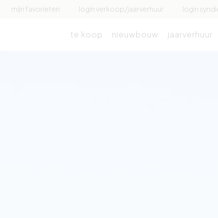
mijn favorieten
login verkoop/jaarverhuur
login syndi
te koop
nieuwbouw
jaarverhuur