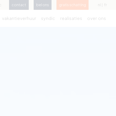
c
contact
bel ons
gratis schatting
nl
fr
vakantieverhuur
syndic
realisaties
over ons