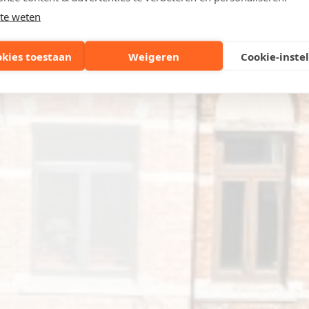
te weten
okies toestaan
Weigeren
Cookie-inste