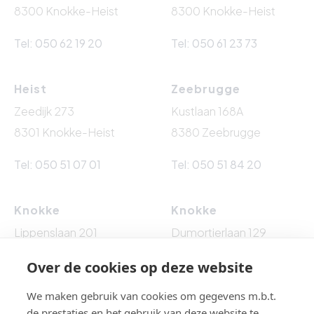
8300 Knokke-Heist
8300 Knokke-Heist
Tel: 050 62 19 20
Tel: 050 61 23 73
Heist
Zeebrugge
Zeedijk 273
Kustlaan 168A
8301 Knokke-Heist
8380 Zeebrugge
Tel: 050 51 07 01
Tel: 050 51 84 20
Knokke
Knokke
Lippenslaan 201
Dumortierlaan 129
8300 Knokke-Heist
8300 Knokke-Heist
Over de cookies op deze website
Tel: 050 62 76 10
Tel: 050 60 54 86
We maken gebruik van cookies om gegevens m.b.t.
de prestaties en het gebruik van deze website te