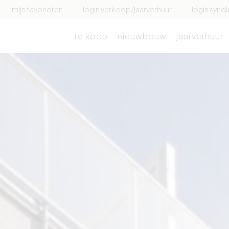
mijn favorieten
login verkoop/jaarverhuur
login syndi
te koop
nieuwbouw
jaarverhuur