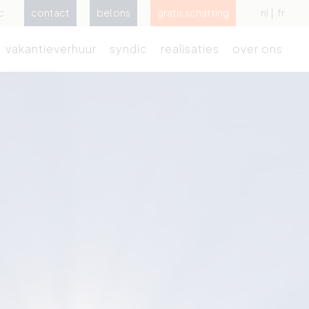
c
contact
bel ons
gratis schatting
nl
fr
vakantieverhuur
syndic
realisaties
over ons