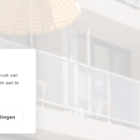
ruik van
en aan te
Next
llingen