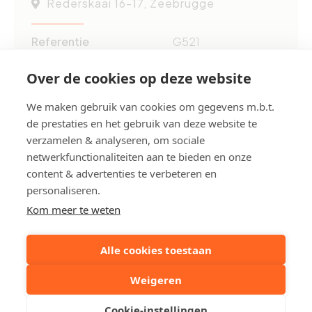
Rederskaai 16-17, Zeebrugge
Referentie
G521
Aantal garage(s)
7
Over de cookies op deze website
Bouwjaar
1999
We maken gebruik van cookies om gegevens m.b.t.
de prestaties en het gebruik van deze website te
verzamelen & analyseren, om sociale
Deel dit pand:
netwerkfunctionaliteiten aan te bieden en onze
content & advertenties te verbeteren en
Uw contactpersoon
personaliseren.
Kom meer te weten
Mosbeux Thijs
Alle cookies toestaan
Stuur een mailtje
Weigeren
Cookie-instellingen