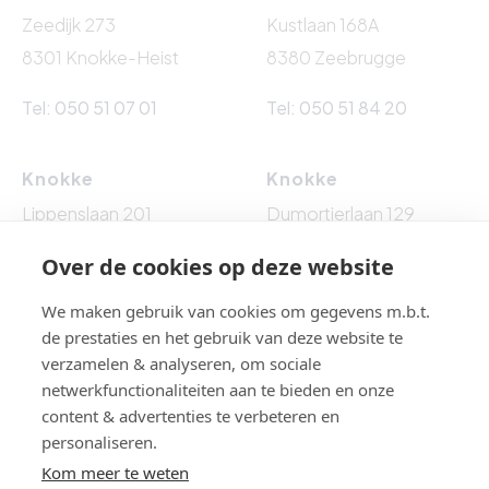
Zeedijk 273
Kustlaan 168A
8301 Knokke-Heist
8380 Zeebrugge
Tel: 050 51 07 01
Tel: 050 51 84 20
Knokke
Knokke
Lippenslaan 201
Dumortierlaan 129
8300 Knokke-Heist
8300 Knokke-Heist
Over de cookies op deze website
Tel: 050 62 76 10
Tel: 050 60 54 86
We maken gebruik van cookies om gegevens m.b.t.
de prestaties en het gebruik van deze website te
verzamelen & analyseren, om sociale
netwerkfunctionaliteiten aan te bieden en onze
BTW BE 0861.524.009 - BA EN BORGSTELLING : NV AXA
content & advertenties te verbeteren en
BELGIUM (polisnr. 730.390.160) - Toezichthoudende
personaliseren.
autoriteit: Beroepsinstituut van Vastgoedmakelaars,
Kom meer te weten
Luxemburgstraat 16 B te 1000 Brussel, België - Erkend