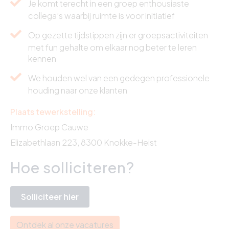
Je komt terecht in een groep enthousiaste
collega’s waarbij ruimte is voor initiatief
Op gezette tijdstippen zijn er groepsactiviteiten
met fun gehalte om elkaar nog beter te leren
kennen
We houden wel van een gedegen professionele
houding naar onze klanten
Plaats tewerkstelling:
Immo Groep Cauwe
Elizabethlaan 223, 8300 Knokke-Heist
Hoe solliciteren?
Solliciteer hier
Ontdek al onze vacatures