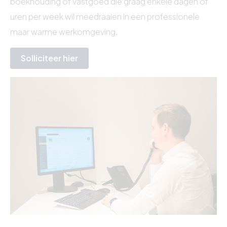
boekhouding of vastgoed die graag enkele dagen of
uren per week wil meedraaien in een professionele
maar warme werkomgeving.
Solliciteer hier